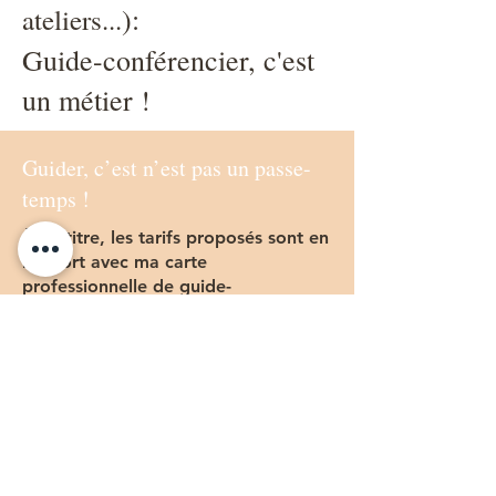
):
ateliers...
Guide-conférencier, c'est
un métier !
Guider, c’est n’est pas un passe-
temps !
À ce titre, les tarifs proposés sont en
rapport avec ma carte
professionnelle de guide-
conférencier.
Une visite guidée, par
exemple, ne se limite pas strictement
au temps passé avec mes visiteurs.
Même chose pour une conférence ou
un atelier.
Avant de vous accueillir en visite et
d'animer une conférence ou un atelier, il y