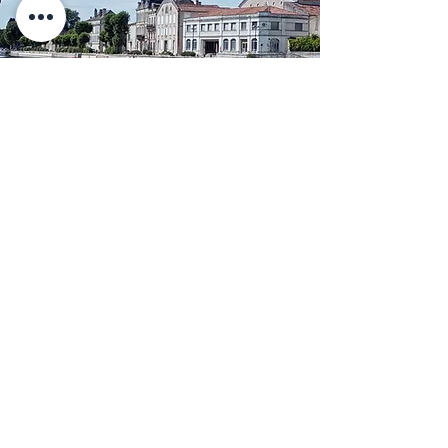
JARNAC
Recrutée par la Mairie de Jarnac en
2002. Mission de coordination des
évènements culturels de la ville.
Au programme : spectacles, concerts,
expositions, conférences, festivals et
divers projets valorisant le patrimoine de
Jarnac. Des partenariats avec les acteurs
culturels du territoire (artistes,
associations, collectivités, entreprises…)
des prestataires techniques, sans oublier
les maisons de négoce. Des rencontres