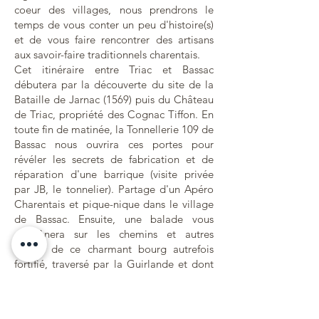
coeur des villages, nous prendrons le
temps de vous conter un peu d'histoire(s)
et de vous faire rencontrer des artisans
aux savoir-faire traditionnels charentais.
Cet itinéraire entre Triac et Bassac
débutera par la découverte du site de la
Bataille de Jarnac (1569) puis du Château
de Triac, propriété des Cognac Tiffon. En
toute fin de matinée, la Tonnellerie 109 de
Bassac nous ouvrira ces portes pour
révéler les secrets de fabrication et de
réparation d'une barrique (visite privée
par JB, le tonnelier). Partage d'un Apéro
Charentais et pique-nique dans le village
de Bassac. Ensuite, une balade vous
emmènera sur les chemins et autres
ruelles de ce charmant bourg autrefois
fortifié, traversé par la Guirlande et dont
l'Abbaye bénédictine St Etienne en est
l'emblème historique.
Circuit de 5km (sur l'ensemble de la